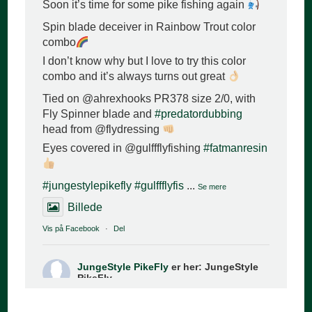
Soon it’s time for some pike fishing again
Spin blade deceiver in Rainbow Trout color
combo
I don’t know why but I love to try this color
combo and it’s always turns out great
Tied on @ahrexhooks PR378 size 2/0, with
Fly Spinner blade and
#predatordubbing
head from @flydressing
Eyes covered in @gulffflyfishing
#fatmanresin
#jungestylepikefly
#gulffflyfis
...
Se mere
Billede
Vis på Facebook
·
Del
JungeStyle PikeFly
er her: JungeStyle
PikeFly.
2 år siden
Made it to the cover of FFFD Magazine